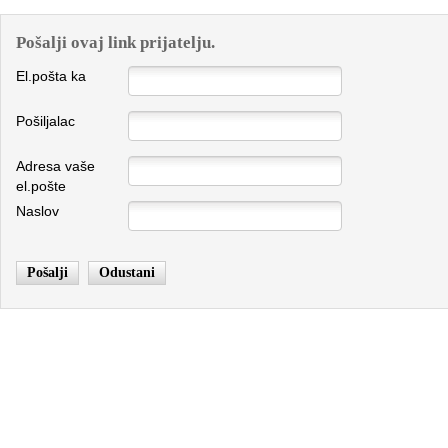
Pošalji ovaj link prijatelju.
El.pošta ka
Pošiljalac
Adresa vaše
el.pošte
Naslov
Pošalji
Odustani