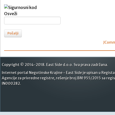
Osveži
Pošalji
JComm
Copyright © 2014-2018. East Side d.o.o. Sva prava zadržana.
Internet portal Negotinske Krajine - East Side je upisan u Regist
Agencije za privredne registre, rešenje broj BM 955/2015 sa reg
IN000282.