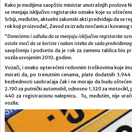
Kako je medijima saopštio ministar unutrašnjih poslova Ne
se menjaju isključivo registarske oznake koje su oštećene
Srbiji, međutim, aktuelni zakonski akti predviđaju da se r
rok koji proizvođač, Zavod za izradu novčanica i kovanog n
“
Donećemo i odluku da se menjaju isključivo registarske oznak
ostale moći da se koriste i nakon isteka do sada predviđen
saopštenju i podsetio da je rok za zamenu tablica bio pre
vozila usvojenim 2010. godine.
Vozači, i onako opterećeni redovnim troškovima koje ima
morati da, po trenutnim cenama, plate dodatnih 3.944 
bezbednosti saobraćaja čak i ne moraju da budu oštećene
2.190 za putnički automobil, odnosno 1.320 za motocikl, 
440 za registracionu nalepnicu. Tu, međutim, nije uraču
vozila.