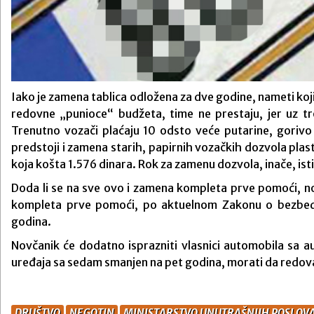
Iako je zamena tablica odložena za dve godine, nameti koj
redovne „punioce“ budžeta, time ne prestaju, jer uz tro
Trenutno vozači plaćaju 10 odsto veće putarine, gorivo
predstoji i zamena starih, papirnih vozačkih dozvola plasti
koja košta 1.576 dinara. Rok za zamenu dozvola, inače, ist
Doda li se na sve ovo i zamena kompleta prve pomoći, no
kompleta prve pomoći, po aktuelnom Zakonu o bezbedn
godina.
Novčanik će dodatno isprazniti vlasnici automobila sa au
uređaja sa sedam smanjen na pet godina, morati da redova
DRUŠTVO
NEGOTIN
MINISTARSTVO UNUTRAŠNJIH POSLOVA