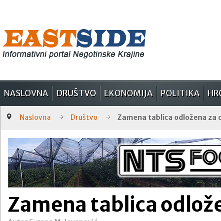
NASLOVNA
DRUŠTVO
EKONOMIJA
POLITIKA
HR
Naslovna
Društvo
Zamena tablica odložena za 
Zamena tablica odlož